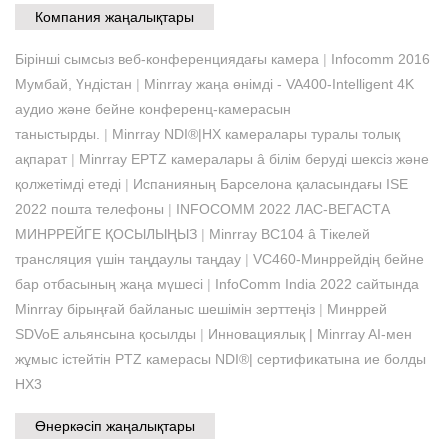
Компания жаңалықтары
Бірінші сымсыз веб-конференциядағы камера
|
Infocomm 2016
Мумбай, Үндістан
|
Minrray жаңа өнімді - VA400-Intelligent 4K
аудио және бейне конференц-камерасын
таныстырды.
|
Minrray NDI®|HX камералары туралы толық
ақпарат
|
Minrray EPTZ камералары â білім беруді шексіз және
қолжетімді етеді
|
Испанияның Барселона қаласындағы ISE
2022 пошта телефоны
|
INFOCOMM 2022 ЛАС-ВЕГАСТА
МИНРРЕЙГЕ ҚОСЫЛЫҢЫЗ
|
Minrray BC104 â Тікелей
трансляция үшін таңдаулы таңдау
|
VC460-Минррейдің бейне
бар отбасының жаңа мүшесі
|
InfoComm India 2022 сайтында
Minrray бірыңғай байланыс шешімін зерттеңіз
|
Минррей
SDVoE альянсына қосылды
|
Инновациялық | Minrray AI-мен
жұмыс істейтін PTZ камерасы NDI®| сертификатына ие болды
HX3
Өнеркәсіп жаңалықтары