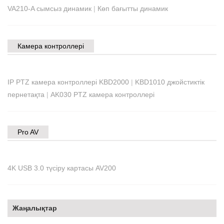
VA210-A сымсыз динамик
|
Көп бағытты динамик
Камера контроллері
IP PTZ камера контроллері KBD2000
|
KBD1010 джойстиктік
пернетақта
|
AK030 PTZ камера контроллері
Pro AV
4K USB 3.0 түсіру картасы AV200
Жаңалықтар