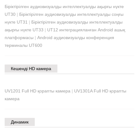
Біріктірілген аудиовизуалды интеллектуалды ақырғы нүкте
UT30
|
Біріктірілген аудиовизуалды интеллектуалды соңғы
нүкте UT31
|
Біріктірілген аудиовизуалды интеллектуалды
ақырғы нүкте UT33
|
UT12 интеграцияланған Android ашық
платформасы
|
Android аудиовизуалды конференция
терминалы UT600
Кешенді HD камера
UV1201 Full HD қорапты камера
|
UV1301A Full HD қорапты
камера
Динамик