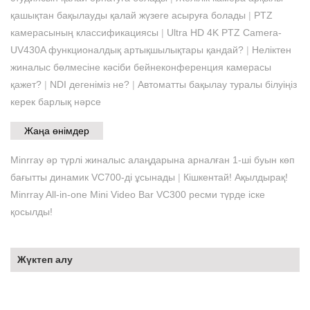
қашықтан бақылауды қалай жүзеге асыруға болады
|
PTZ
камерасының классификациясы
|
Ultra HD 4K PTZ Camera-
UV430A функционалдық артықшылықтары қандай?
|
Неліктен
жиналыс бөлмесіне кәсіби бейнеконференция камерасы
қажет?
|
NDI дегеніміз не?
|
Автоматты бақылау туралы білуіңіз
керек барлық нәрсе
Жаңа өнімдер
Minrray әр түрлі жиналыс алаңдарына арналған 1-ші буын көп
бағытты динамик VC700-ді ұсынады
|
Кішкентай! Ақылдырақ!
Minrray All-in-one Mini Video Bar VC300 ресми түрде іске
қосылды!
Жүктеп алу