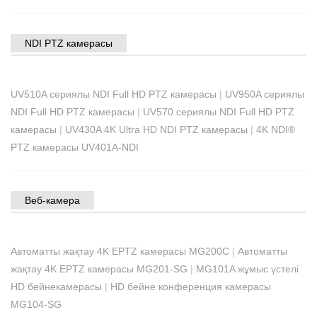
NDI PTZ камерасы
UV510A сериялы NDI Full HD PTZ камерасы
|
UV950A сериялы
NDI Full HD PTZ камерасы
|
UV570 сериялы NDI Full HD PTZ
камерасы
|
UV430A 4K Ultra HD NDI PTZ камерасы
|
4K NDI®
PTZ камерасы UV401A-NDI
Веб-камера
Автоматты жақтау 4K EPTZ камерасы MG200C
|
Автоматты
жақтау 4K EPTZ камерасы MG201-SG
|
MG101A жұмыс үстелі
HD бейнекамерасы
|
HD бейне конференция камерасы
MG104-SG