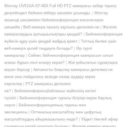
Minrray UV510A-ST-NDI Full HD PTZ камерасы хабар тарату
деңгейіндегі бейнені жіберу шешімін ұсынады.
|
Minrray
кешенді шешімімен бейнеконференция мәселелерін
шешейік
|
Веб-камера орнату оқулығы дегеніміз не
|
Желілік
камералардың артықшылықтары қандай?
|
Бейнеконференция
жүйесін құру үшін қандай жабдық қажет
|
Топтық бөлме үшін
веб-камера қалай таңдауға болады?
|
Әр түрлі
камералар
|
Сәйкес бейнеконференция камерасын сатып
алмас бұрын нені ескеру керек?
|
Жиі қойылатын сұрақтарға
жауап берілді
|
Автоматты бақылау камерасы дегеніміз не
және оны пайдалану кезінде назар аудару керек
нәрселер
|
PTZ камерасы дегеніміз
не?
|
Бейнеконференцбайланыс жүйесінің негізгі
түсінігі
|
Бейнеконференция туралы білуіңіз керек барлық
нәрсе
|
Бейнеконференцияның тарихы мен
эволюциясы
|
Оптикалық масштабтау мен цифрлық
масштабтаудың айырмашылығы неде?
|
Үйдегі тікелей эфир
студиясын қалай орнатуға болады
|
Желілік камера арқылы