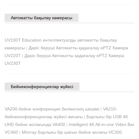
Автоматты бақылау камерасы
UV100T Education интеллектуалды автоматты бақылау
камерасы
|
Дәріс беруші Автоматты қадағалау ePTZ Камера
UV220T
|
Дәріс беруші Автоматты қадағалау ePTZ Камера
UV230T
Бейнеконференциялар жүйесі
VA200-бейне конференция бөлмесінің шешімі
|
VA210-
бейнеконференциялар жүйесі жинағы
|
Барлығы бір USB 4K
UHD бейне жолағында VA400
|
Intelligent 4K All-in-one Video Bar
VC460
|
Minrray Барлығы бір шағын бейне жолағы-VC300