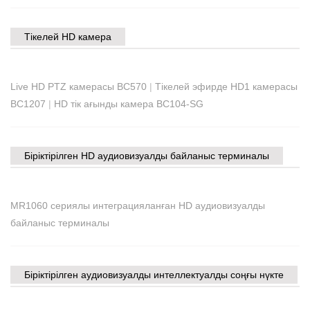
Тікелей HD камера
Live HD PTZ камерасы BC570
|
Тікелей эфирде HD1 камерасы
BC1207
|
HD тік ағынды камера BC104-SG
Біріктірілген HD аудиовизуалды байланыс терминалы
MR1060 сериялы интеграцияланған HD аудиовизуалды
байланыс терминалы
Біріктірілген аудиовизуалды интеллектуалды соңғы нүкте