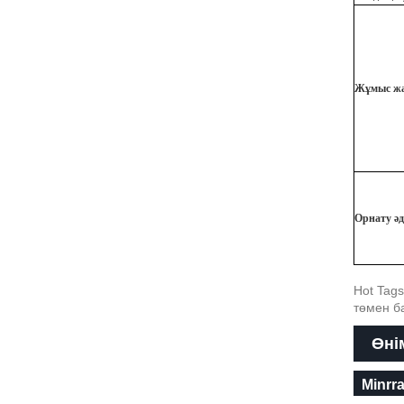
Жұмыс ж
Орнату әді
Hot Tags
төмен ба
Өнім
Minrra