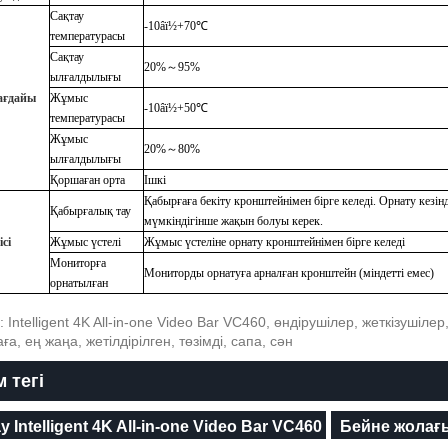
Сақтау
-10
âï½
+70
℃
температурасы
Сақтау
20%
～
95%
ылғалдылығы
ағдайы
Жұмыс
-10
âï½
+50
℃
температурасы
Жұмыс
20%
～
80%
ылғалдылығы
Қоршаған орта
Ішкі
Қабырғаға бекіту кронштейнімен бірге келеді. Орнату кезін
Қабырғалық тау
мүмкіндігінше жақын болуы керек.
сі
Жұмыс үстелі
Жұмыс үстеліне орнату кронштейнімен бірге келеді
Мониторға
Мониторды орнатуға арналған кронштейн (міндетті емес)
орнатылған
: Intelligent 4K All-in-one Video Bar VC460, өндірушілер, жеткізушіле
ға, ең жаңа, жетілдірілген, төзімді, сапа, сән
 тегі
y Intelligent 4K All-in-one Video Bar VC460
Бейне жолағ