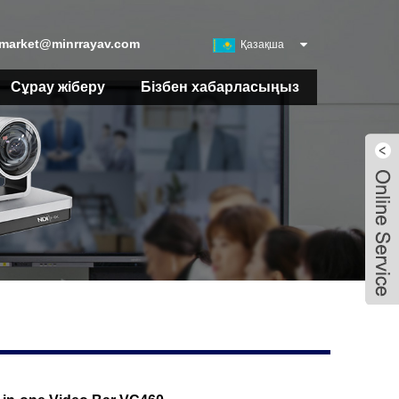
market@minrrayav.com
Қазақша
Сұрау жіберу
Бізбен хабарласыңыз
Live