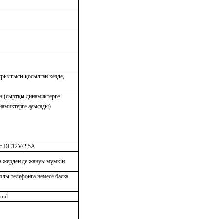
құрылғысы қосылған кезде,
н (сыртқы динамиктерге
намиктерге ауысады)
с DC12V/2,5A
н жерден де жануы мүмкін.
лы телефонға немесе басқа
oid