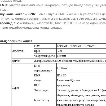
тамасыз етеді.
 5.
0: Блютез динамигі және микрофон ретінде пайдалану үшін ұ
ыңыз.
 шу және жоғары SNR
: Төмен шулы CMOS кескіннің ультра SNR дең
йту технологиясы кескіннің анықтығын қамтамасыз ете отырып, шуды
йлесімділік:
Windows7, windows10, Mac OS 10.10 немесе одан жоғары
нция платформаларына қолданылады.
алық спецификация
FOV
120
°ï¼
D
）
/106
°ï¼
H
）
/ 72
°ï¼
V
）
Объектив
Ирис
F2.0
Фокус ұзындығы
1,89 мм
Датчик
Жоғары сапалы CMOS сенсоры, тиімді пиксель 8миллион, 1
Ең аз
0,5 Люкс
жарықтандыру
DNR
2D
﹠
3D
Фокус
Автоматты/Қолмен
BLC
Қосу өшіру
Сурет
Экспозиция
Параметрді реттеуге болады және AE (Ав
Жарықтық, айқындық, қанықтылық, контра
Бейне реттеу
жыпылықтаудан қорғау, төмен жарықтық 
параметрлерді реттеуге болады