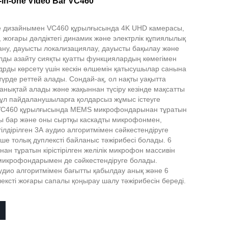
ll-in-one Video Bar VC460
е дизайнымен VC460 құрылғысында 4K UHD камерасы,
 жоғары дәлдіктегі динамик және электрлік құпиялылық
тану, дауысты локализациялау, дауысты бақылау және
лды азайту сияқты қуатты функциялардың көмегімен
дрды көрсету үшін кескін өлшемін қатысушылар санына
түрде реттей алады. Сондай-ақ, ол нақты уақытта
анықтай алады және жақыннан түсіру кезінде мақсатты
бұл пайдаланушыларға қолдарсыз жұмыс істеуге
. VC460 құрылғысында MEMS микрофондарынан тұратын
 бар және оны сыртқы каскадты микрофонмен,
ілдірілген 3А аудио алгоритмімен сәйкестендіруге
кше толық дуплексті байланыс тәжірибесі болады. 6
 тұратын кірістірілген желілік микрофон массивін
 микрофондарымен де сәйкестендіруге болады.
аудио алгоритмімен бағытты қабылдау анық және 6
лексті жоғары сапалы қоңырау шалу тәжірибесін береді.