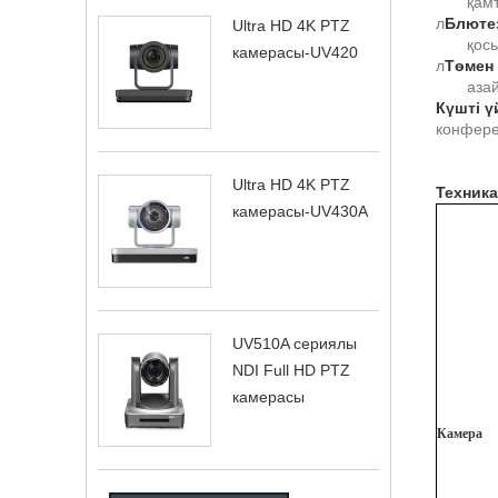
қам
л
Блютез
Ultra HD 4K PTZ
қос
камерасы-UV420
л
Төмен
аза
Күшті ү
конфере
Ultra HD 4K PTZ
Техник
камерасы-UV430A
UV510A сериялы
NDI Full HD PTZ
камерасы
Камера