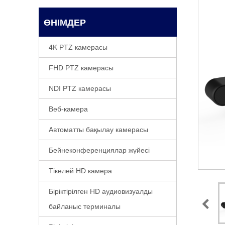
ӨНІМДЕР
4K PTZ камерасы
FHD PTZ камерасы
NDI PTZ камерасы
Веб-камера
Автоматты бақылау камерасы
Бейнеконференциялар жүйесі
Тікелей HD камера
Біріктірілген HD аудиовизуалды
байланыс терминалы