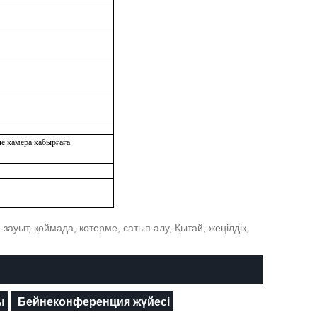
де камера қабырғаға
р, зауыт, қоймада, көтерме, сатып алу, Қытай, жеңілдік,
ы
Бейнеконференция жүйесі