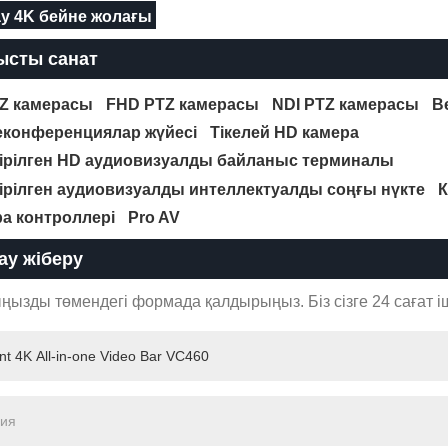
ay 4K бейне жолағы
ысты санат
Z камерасы
FHD PTZ камерасы
NDI PTZ камерасы
В
конференциялар жүйесі
Тікелей HD камера
тірілген HD аудиовизуалды байланыс терминалы
тірілген аудиовизуалды интеллектуалды соңғы нүкте
К
а контроллері
Pro AV
ау жіберу
ңызды төмендегі формада қалдырыңыз. Біз сізге 24 сағат і