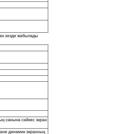
ған кезде жабылады
ың санына сәйкес экран
және динамик экранның