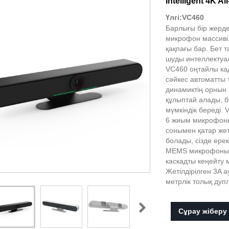
Intelligent 4K A
Үлгі:VC460
Барлығы бір жерд
микрофон массиві,
қақпағы бар. Бет 
шуды интеллектуа
VC460 оңтайлы ка
сәйкес автоматты 
динамиктің орнын 
құлыптай алады, 
мүмкіндік береді
6 жиым микрофоны
сонымен қатар жет
болады, сізде ере
MEMS микрофонынан
каскадты кеңейту
Жетілдірілген 3A 
метрлік толық дуп
Сұрау жіберу