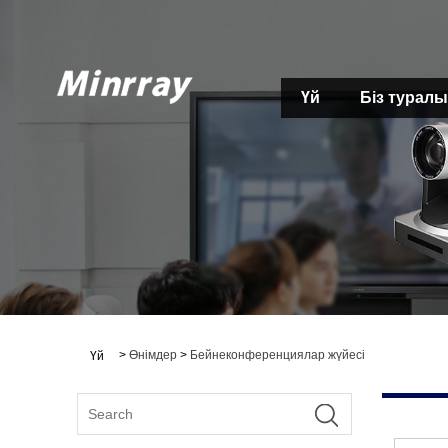
Үй
Біз туралы
>
Өнімдер
>
Бейнеконференциялар жүйесі
Үй