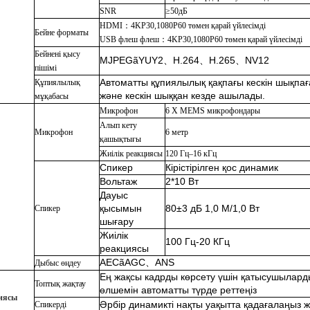
SNR
≥
50дБ
HDMI
：
4KP30,1080P60 төмен қарай үйлесімді
Бейне форматы
USB флеш флеш
：
4KP30,1080P60 төмен қарай үйлесімді
Бейнені қысу
MJPEGã
YUY2
、
H.264
、
H.265
、
NV12
пішімі
Автоматты құпиялылық қақпағы кескін шықпа
Құпиялылық
және кескін шыққан кезде ашылады.
мұқабасы
Микрофон
6 X MEMS микрофондары
Алып кету
Микрофон
6 метр
қашықтығы
Жиілік реакциясы
120 Гц
–
16 кГц
Спикер
Кірістірілген қос динамик
Вольтаж
2*10 Вт
Дауыс
қысымын
80±
3 дБ 1,0 М/1,0 Вт
Спикер
шығару
Жиілік
100 Гц-20 КГц
реакциясы
AECã
AGC
、
ANS
Дыбыс өңдеу
Ең жақсы кадрды көрсету үшін қатысушылард
Топтық жақтау
өлшемін автоматты түрде реттеңіз
иясы
Әрбір динамикті нақты уақытта қадағалаңыз 
Спикерді