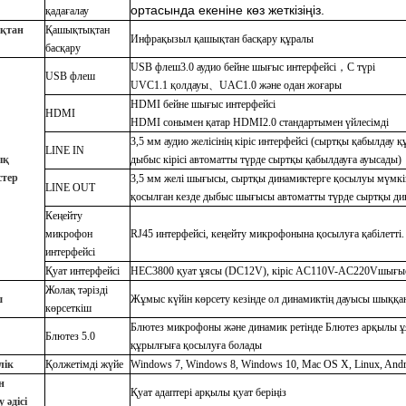
ортасында екеніне көз жеткізіңіз.
қадағалау
қтан
Қашықтықтан
Инфрақызыл қашықтан басқару құралы
басқару
USB флеш3.0 аудио бейне шығыс интерфейсі
，
C түрі
USB флеш
UVC1.1 қолдауы
、
UAC1.0 және одан жоғары
HDMI бейне шығыс интерфейсі
HDMI
HDMI сонымен қатар HDMI2.0 стандартымен үйлесімді
3,5 мм аудио желісінің кіріс интерфейсі (сыртқы қабылдау 
LINE IN
ық
дыбыс кірісі автоматты түрде сыртқы қабылдауға ауысады)
стер
3,5 мм желі шығысы, сыртқы динамиктерге қосылуы мүмкі
LINE OUT
қосылған кезде дыбыс шығысы автоматты түрде сыртқы ди
Кеңейту
микрофон
RJ45 интерфейсі, кеңейту микрофонына қосылуға қабілетті.
интерфейсі
Қуат интерфейсі
HEC3800 қуат ұясы (DC12V), кіріс AC110V-AC220Vшығы
Жолақ тәрізді
ш
Жұмыс күйін көрсету кезінде ол динамиктің дауысы шыққа
көрсеткіш
Блютез микрофоны және динамик ретінде Блютез арқылы ұя
Блютез 5.0
құрылғыға қосылуға болады
лік
Қолжетімді жүйе
Windows 7, Windows 8, Windows 10, Mac OS X, Linux, Andr
н
Қуат адаптері арқылы қуат беріңіз
 әдісі