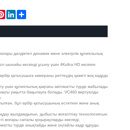
atsApp
Pinterest
LinkedIn
Share
 жоғары дәлдіктегі динамик және электрлік құпиялылық
 шынайы кескінді ұсыну үшін 4Kultra HD кескінін
рбір қатысушыға камераны реттеудің қажеті жоқ кадрда
 ету үшін құпиялылық қақпағы автоматты түрде жабылады.
 нақты уақытта бақылауға болады. VC460 виртуалды
.
ылған, бұл әрбір қатысушының еститінін және анық
таңдау жылдамдығын, дыбысты жоғалтпау технологиясын
сті жоғары сапалы қоңырауларды әкеледі;
втоматты түрде анықтайды және оңтайлы кадр құруды