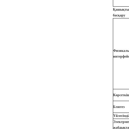
Қашықты
басқару
Физикал
интерфей
Көрсеткі
Блютез
Үйлесімді
Электрме
жабдықтау