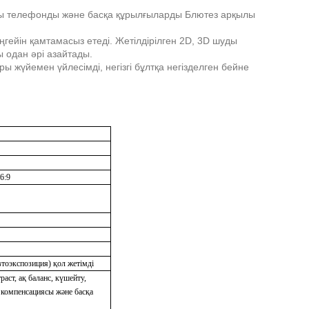
ялы телефонды және басқа құрылғыларды Блютез арқылы
гейін қамтамасыз етеді. Жетілдірілген 2D, 3D шуды
 одан әрі азайтады.
 жүйемен үйлесімді, негізгі бұлтқа негізделген бейне
6:9
тоэкспозиция) қол жетімді
ст, ақ баланс, күшейту,
компенсациясы және басқа