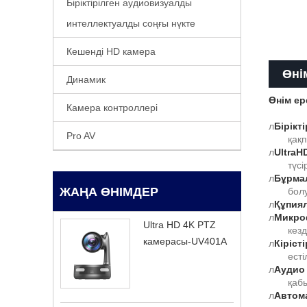
Біріктірілген аудиовизуалды
интеллектуалды соңғы нүкте
Кешенді HD камера
Өні
Динамик
Өнім ер
Камера контроллері
л
Бірікт
Pro AV
қақ
л
UltraH
түс
л
Бұрма
ЖАҢА ӨНІМДЕР
болу
л
Құпия
л
Микро
Ultra HD 4K PTZ
кезд
камерасы-UV401A
л
Кіріст
есті
л
Аудио 
қаб
л
Автома