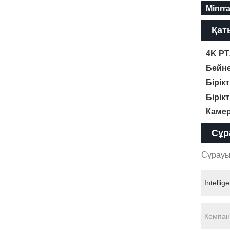
Minrr
Қат
4K PT
Бейне
Бірік
Бірік
Камер
Сұр
Сұрауы