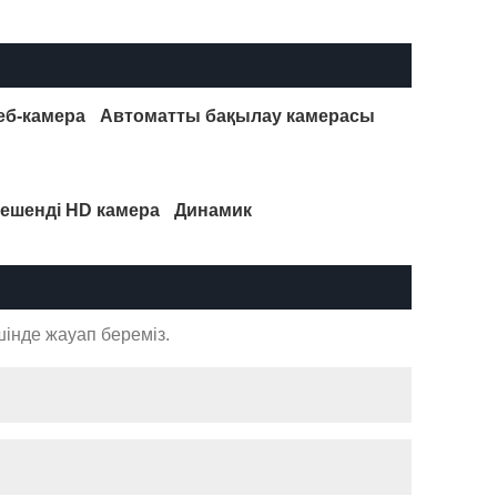
еб-камера
Автоматты бақылау камерасы
ешенді HD камера
Динамик
шінде жауап береміз.