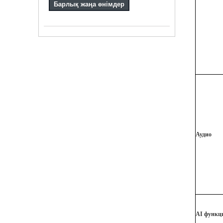
Барлық жаңа өнімдер
Аудио
AI функц