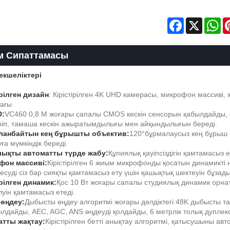
Facebook
X
Wh
м Сипаттамасы
екшеліктері
ірілген дизайн
: Кірістірілген 4K UHD камерасы, микрофон массиві,
пағы
D:
VC460 0,8 М жоғары сапалы CMOS кескін сенсорын қабылдайды, ол
іріп, тамаша кескін ажыратымдылығы мен айқындылығын береді.
ланбайтын кең бұрышты объектив:
120°
бұрмалаусыз кең бұрыш ә
ға мүмкіндік береді.
лықты автоматты түрде жабу:
Құпиялық қауіпсіздігін қамтамасыз
фон массиві:
Кірістірілген 6 жиым микрофонды қосатын динамикті
есуді сіз бар сияқты қамтамасыз ету үшін қашықтық шектеуін бұзады
ірілген динамик:
Қос 10 Вт жоғары сапалы студиялық динамик орнат
луін қамтамасыз етеді.
өңдеу:
Дыбысты өңдеу алгоритмі жоғары дәлдіктегі 48K дыбысты 
ылдайды, AEC, AGC, ANS өңдеуді қолдайды, 6 метрлік толық дуплек
тты жақтау:
Кірістірілген бетті анықтау алгоритмі, қатысушыны а