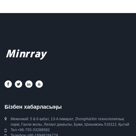
Бізбен хабарласыңы
Мекенжай: 5 & ​​6 қабат, 13-А ғимарат, ZhongHaiXin технологиялық
паркі, Ганли жолы, Лиланг даңғылы, Бужи, Шэньчжэнь 518112, Қытай
Тел:
+86-755-33288582
Телефон:
+86-18948184779