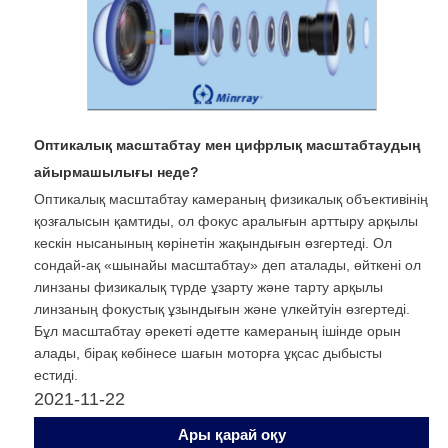
Оптикалық масштабтау мен цифрлық масштабтаудың
айырмашылығы неде?
Оптикалық масштабтау камераның физикалық объективінің
қозғалысын қамтиды, ол фокус аралығын арттыру арқылы
кескін нысанының көрінетін жақындығын өзгертеді. Ол
сондай-ақ «шынайы масштабтау» деп аталады, өйткені ол
линзаны физикалық түрде ұзарту және тарту арқылы
линзаның фокустық ұзындығын және үлкейтуін өзгертеді.
Бұл масштабтау әрекеті әдетте камераның ішінде орын
алады, бірақ көбінесе шағын моторға ұқсас дыбысты
естиді.
2021-11-22
Ары қарай оқу